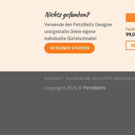
Nichts gefunden?
Verwende den PetziBelts Designer
Paul
und gestalte Deine eigene
99,0
individuelle Gürtelschnalle!
W
DESIGNER STARTEN
KONTAKT
ALLGEMEINE GESCHÄFTSBEDINGU
Copyright 2026 ©
PetziBelts