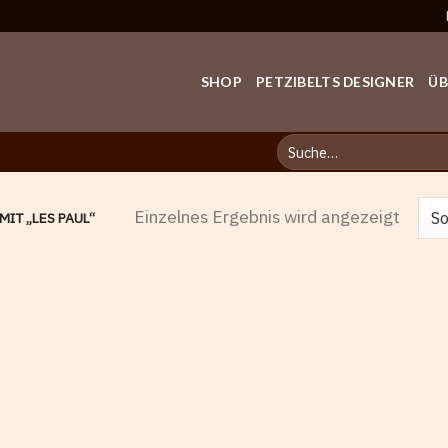
SHOP
PETZIBELTS DESIGNER
ÜB
Suche
nach:
Einzelnes Ergebnis wird angezeigt
IT „LES PAUL“
Add to
wishlist