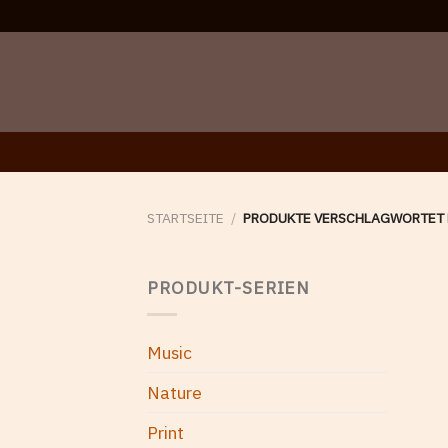
Skip
to
content
STARTSEITE
/
PRODUKTE VERSCHLAGWORTET M
PRODUKT-SERIEN
Music
Nature
Print