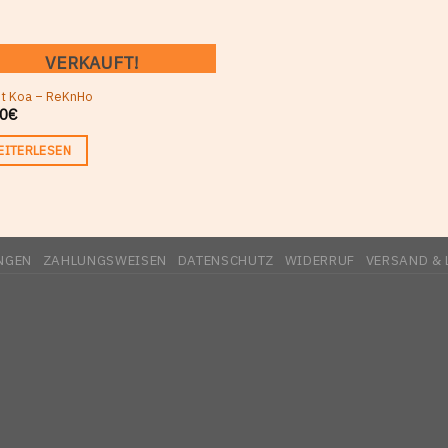
VERKAUFT!
et Koa – ReKnHo
0
€
EITERLESEN
NGEN
ZAHLUNGSWEISEN
DATENSCHUTZ
WIDERRUF
VERSAND & 