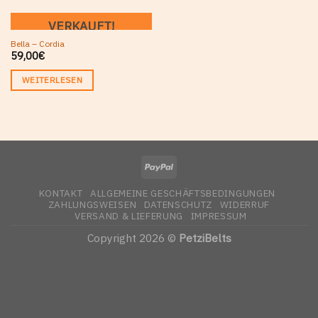
VERKAUFT!
Bella – Cordia
59,00
€
WEITERLESEN
KONTAKT
ALLGEMEINE GESCHÄFTSBEDINGUNGEN
ZAHLUNGSWEISEN
DATENSCHUTZ
WIDERRUF
VERSAND & LIEFERUNG
IMPRESSUM
Copyright 2026 ©
PetziBelts