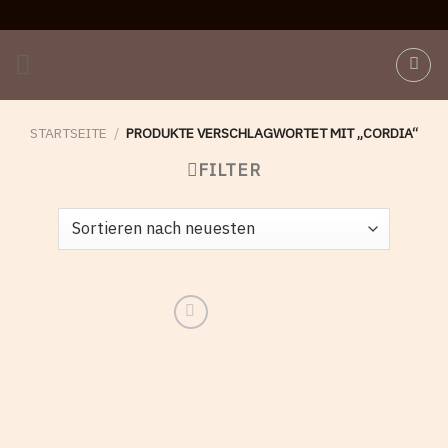
Skip
to
content
STARTSEITE
/
PRODUKTE VERSCHLAGWORTET MIT „CORDIA“
FILTER
Add to
wishlist